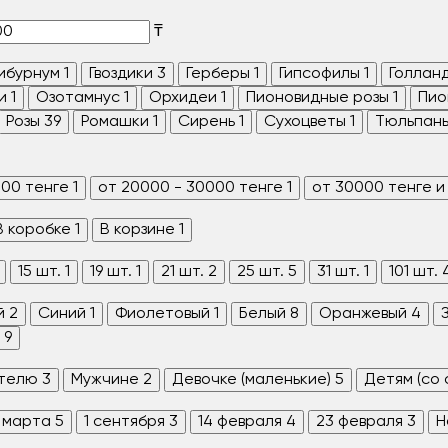
₸
ибурнум
1
Гвоздики
3
Герберы
1
Гипсофилы
1
Голлан
и
1
Озотамнус
1
Орхидеи
1
Пионовидные розы
1
Пио
Розы
39
Ромашки
1
Сирень
1
Сухоцветы
1
Тюльпан
000 тенге
1
от 20000 - 30000 тенге
1
от 30000 тенге и
В коробке
1
В корзине
1
15 шт.
1
19 шт.
1
21 шт.
2
25 шт.
5
31 шт.
1
101 шт.
й
2
Синий
1
Фиолетовый
1
Белый
8
Оранжевый
4
9
телю
3
Мужчине
2
Девочке (маленькие)
5
Детям (со
 марта
5
1 сентября
3
14 февраля
4
23 февраля
3
Н