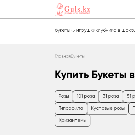
букеты
игрушки
клубника в шок
Главная
Букеты
Купить Букеты в
Розы
101 роза
31 роза
51 
Гипсофила
Кустовые розы
Хризантемы