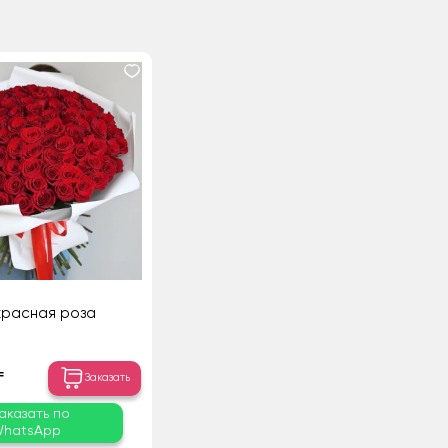
 красная роза
₸
Заказать
аказать по
hatsApp