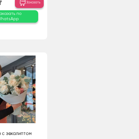
₸
Заказать
аказать по
hatsApp
з с эвкалиптом