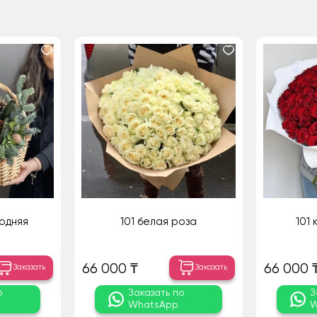
одняя
101 белая роза
101
66 000 ₸
66 000 
Заказать
Заказать
о
Заказать по
З
WhatsApp
W