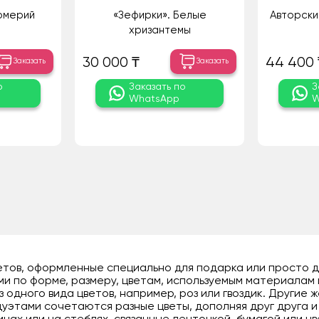
омерий
«Зефирки». Белые
Авторски
хризантемы
30 000 ₸
44 400 
Заказать
Заказать
о
Заказать по
З
WhatsApp
W
цветов, оформленные специально для подарка или просто 
ми по форме, размеру, цветам, используемым материалам 
з одного вида цветов, например, роз или гвоздик. Другие
дуэтами сочетаются разные цветы, дополняя друг друга 