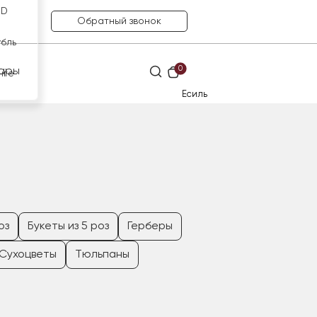
SD
Обратный звонок
убль
0
ары
нге
Есиль
оз
Букеты из 5 роз
Герберы
Сухоцветы
Тюльпаны