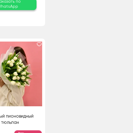
аказать по
hatsApp
лый пионовидный
тюльпан