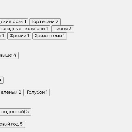
дские розы
1
Гортензии
2
новидные тюльпаны
1
Пионы
3
ы
1
Фрезии
1
Хризантемы
1
 выше
4
4
Зеленый
2
Голубой
1
 сладостей)
5
овый год
5