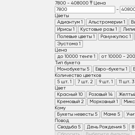
7800
-
408000
₸
Цена
-
Цветы
Адиантум
1
Альстромерии
1
В
Ирисы
1
Кустовые розы
1
Лили
Полевые цветы
1
Ранункулюс
1
Эустома
1
Цена
до 10000 тенге
1
от 10000 - 20
Тип букета
Монобукеты
5
Евро-букеты
1
Количество цветков
5 шт.
1
7 шт.
2
9 шт.
1
11 шт.
3
Цвет
Красный
10
Розовый
14
Желты
Кремовый
2
Морковный
1
Микс
Кому
Букеты невесты
5
Маме
5
Учи
Повод
Свадьба
5
День Рождения
5
8
Сбросить
Выберите фильтры