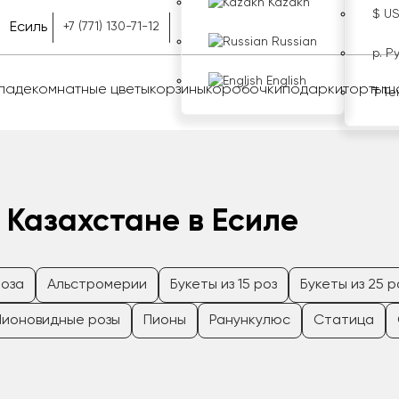
Kazakh
$ U
Есиль
+7 (771) 130-71-12
Russian
р. Р
English
оладе
комнатные цветы
корзины
коробочки
подарки
торты
ш
₸ Те
 Казахстане в Есиле
роза
Альстромерии
Букеты из 15 роз
Букеты из 25 р
Пионовидные розы
Пионы
Ранункулюс
Статица