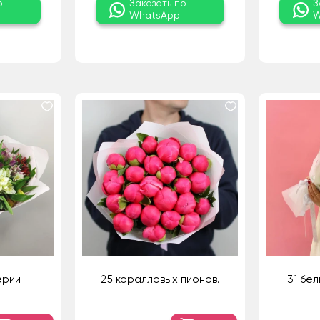
о
Заказать по
З
WhatsApp
W
ерии
25 коралловых пионов.
31 бе