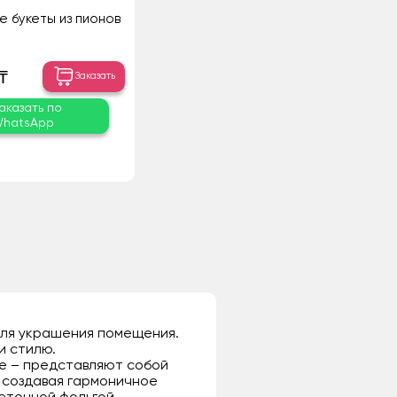
е букеты из пионов
₸
Заказать
аказать по
hatsApp
для украшения помещения.
и стилю.
 же – представляют собой
и создавая гармоничное