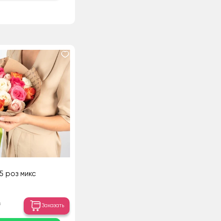
15 роз микс
₸
Заказать