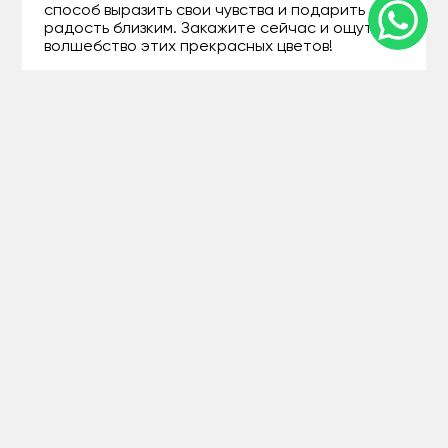
способ выразить свои чувства и подарить
радость близким. Закажите сейчас и ощутите
волшебство этих прекрасных цветов!
+77071207994
Guls - Доставка цветов в Есиле