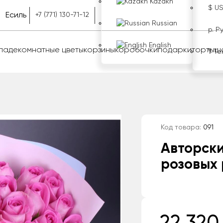
Kazakh
$ U
Есиль
+7 (771) 130-71-12
Russian
р. Р
English
оладе
комнатные цветы
корзины
коробочки
подарки
торты
ш
₸ Те
Код товара:
091
Авторски
розовых 