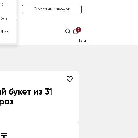
SD
Обратный звонок
убль
0
ары
нге
Есиль
й букет из 31
роз