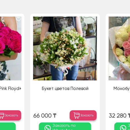
ink Floyd»
Букет цветов Полевой
Монобук
66 000 ₸
32 280 
Заказать
Заказать
о
Заказать по