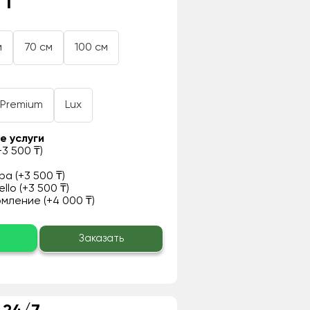
 ₸
м
70 см
100 см
Premium
Lux
е услуги
3 500 ₸)
а (+3 500 ₸)
llo (+3 500 ₸)
ление (+4 000 ₸)
о
Заказать