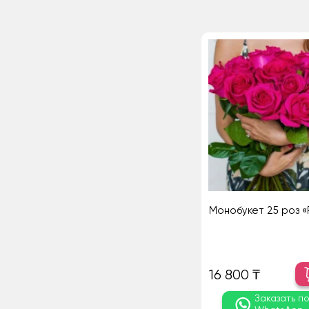
Монобукет 25 роз «P
16 800 ₸
Заказать п