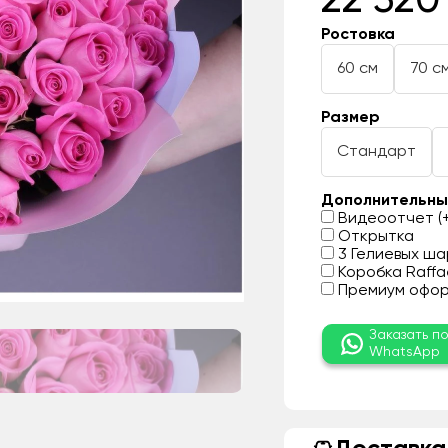
22 320
Ростовка
60 см
70 с
Размер
Стандарт
Дополнительны
Видеоотчет (+
Открытка
3 Гелиевых шар
Коробка Raffae
Премиум оформ
Заказать п
WhatsApp