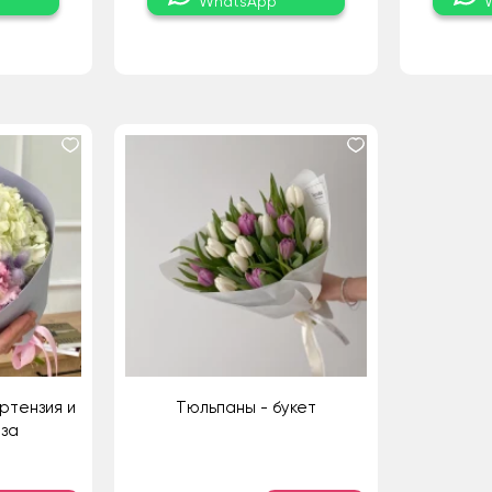
WhatsApp
ртензия и
Тюльпаны - букет
оза