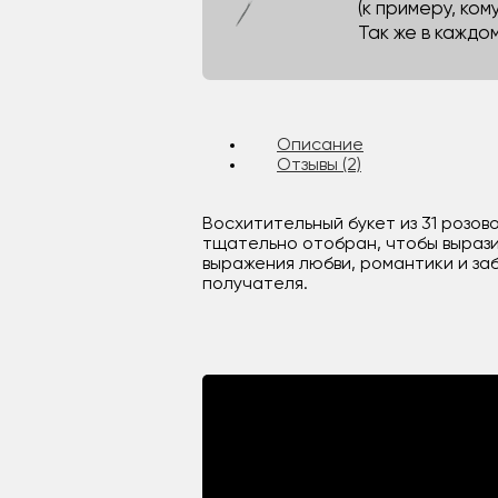
(к примеру, кому
Так же в каждо
Описание
Отзывы (2)
Восхитительный букет из 31 розо
тщательно отобран, чтобы вырази
выражения любви, романтики и за
получателя.