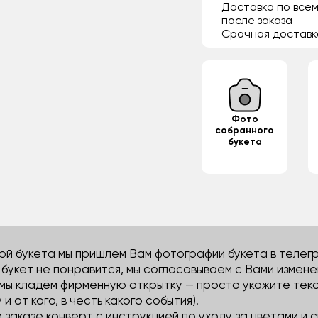
Доставка по всем
после заказа
Срочная доставк
Фото
собранного
букета
й букета мы пришлем Вам фотографии букета в телегра
м букет не понравится, мы согласовываем с Вами измене
 мы кладём фирменную открытку — просто укажите тек
 и от кого, в честь какого события).
м заказе конверт с инструкцией по уходу за цветами и