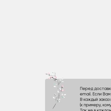
Перед доставко
email. Если Ва
В каждый заказ
(к примеру, кому
Так же в каждо