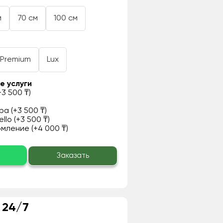
м
70 см
100 см
Premium
Lux
е услуги
3 500 ₸)
а (+3 500 ₸)
llo (+3 500 ₸)
ление (+4 000 ₸)
о
Заказать
 24/7