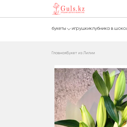
букеты
игрушки
клубника в шок
Главная
Букет из Лилии