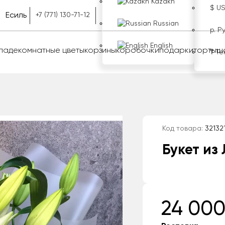
Kazakh
$ U
Есиль
+7 (771) 130-71-12
Russian
р. Р
English
оладе
комнатные цветы
корзины
коробочки
подарки
торты
ш
₸ Те
Код товара:
32132
Букет из
24 000