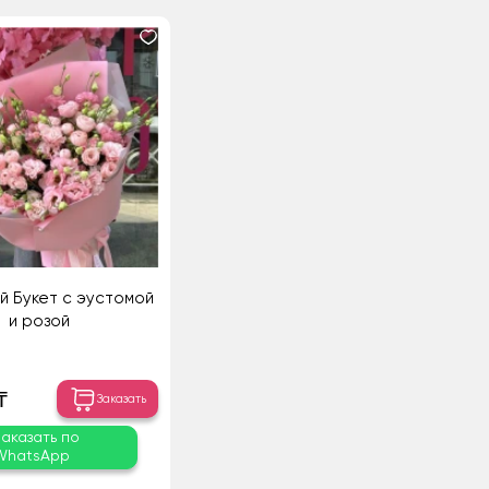
й Букет с эустомой
и розой
₸
Заказать
Заказать по
WhatsApp