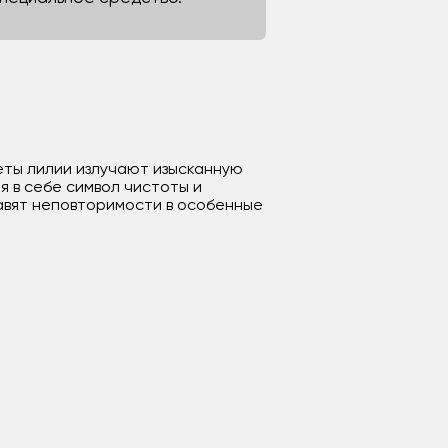
еты лилии излучают изысканную
я в себе символ чистоты и
авят неповторимости в особенные