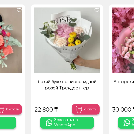
Яркий букет с пионовидной
Авторски
розой Трендсеттер
22 800 ₸
30 000 
Заказать
Заказать
о
Заказать по
WhatsApp