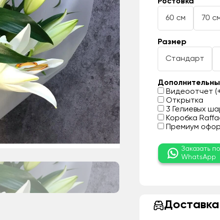
Ростовка
60 см
70 с
Размер
Стандарт
Дополнительны
Видеоотчет (+
Открытка
3 Гелиевых шар
Коробка Raffae
Премиум оформ
Заказать п
WhatsApp
Доставка