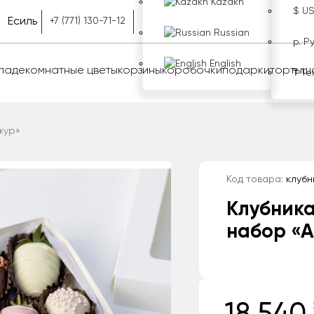
Kazakh
$ U
Есиль
+7 (771) 130-71-12
Russian
р. Р
English
оладе
комнатные цветы
корзины
коробочки
подарки
торты
ш
₸ Те
жур»
Код товара:
клубн
Клубника
набор «