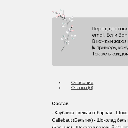
Перед доставко
email. Если Ва
В каждый заказ
(к примеру, кому
Так же в каждо
Описание
Отзывы (0)
Состав
- Клубника свежая отборная - Шок
Callebaut (Бельгия) - Шоколад белы
(Бельгия) - Шоколад розовый Calleb