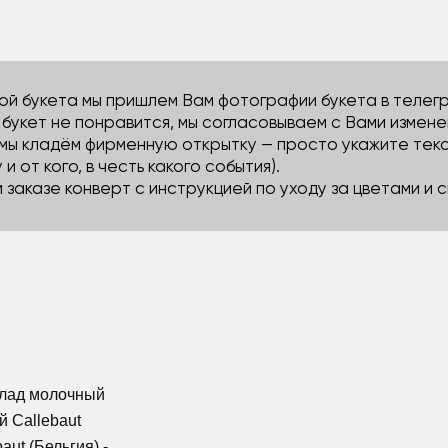
й букета мы пришлем Вам фотографии букета в телегра
м букет не понравится, мы согласовываем с Вами измене
 мы кладём фирменную открытку — просто укажите тек
 и от кого, в честь какого события).
м заказе конверт с инструкцией по уходу за цветами и
олад молочный
й Callebaut
aut (Бельгия) -