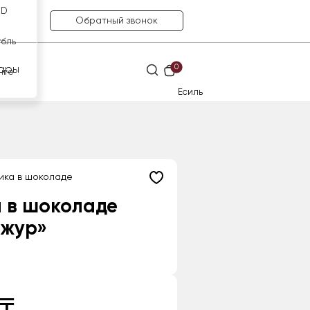
SD
Обратный звонок
убль
0
ары
нге
Есиль
ика в шоколаде
 в шоколаде
Ажур»