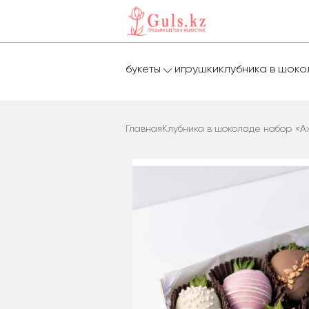
букеты
игрушки
клубника в шок
Главная
Клубника в шоколаде набор «А