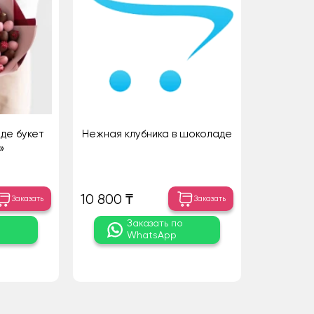
де букет
Нежная клубника в шоколаде
»
10 800 ₸
Заказать
Заказать
о
Заказать по
WhatsApp