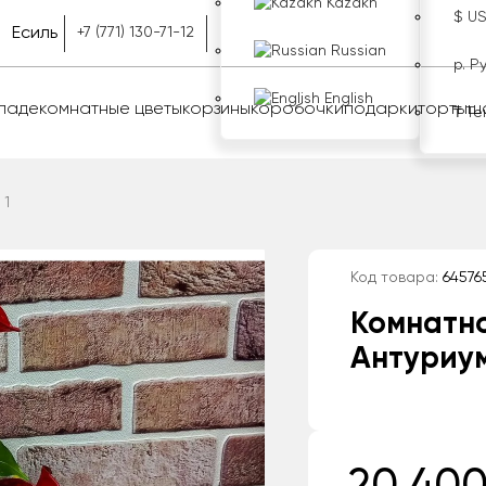
Kazakh
$ U
Есиль
+7 (771) 130-71-12
Russian
р. Р
English
оладе
комнатные цветы
корзины
коробочки
подарки
торты
ш
₸ Те
 1
Код товара:
64576
Комнатн
Антуриум