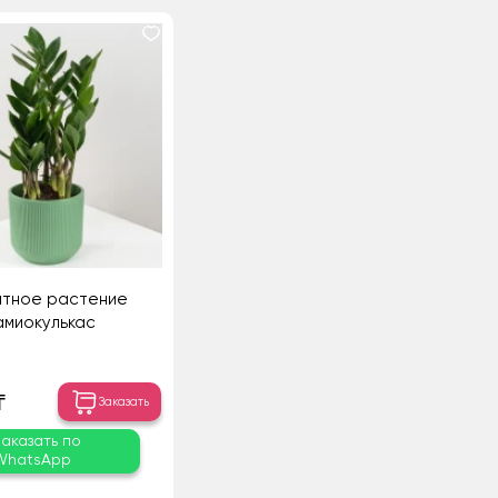
атное растение
амиокулькас
₸
Заказать
Заказать по
WhatsApp