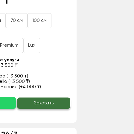
 ₸
м
70 см
100 см
Premium
Lux
е услуги
3 500 ₸)
а (+3 500 ₸)
llo (+3 500 ₸)
ление (+4 000 ₸)
о
Заказать