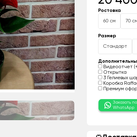
20 400
Ростовка
60 см
70 с
Размер
Стандарт
Дополнительны
Видеоотчет (+
Открытка
3 Гелиевых шар
Коробка Raffae
Премиум оформ
Заказать п
WhatsApp