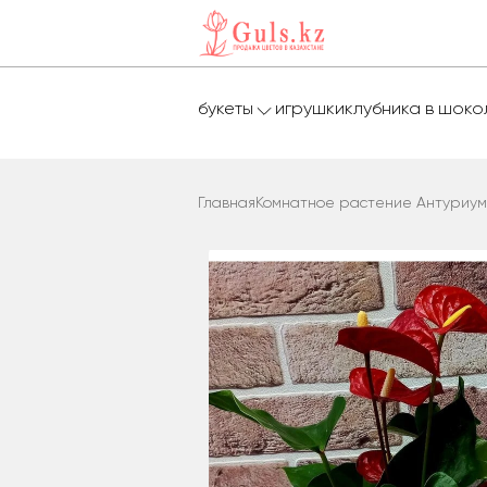
букеты
игрушки
клубника в шок
Главная
Комнатное растение Антуриум