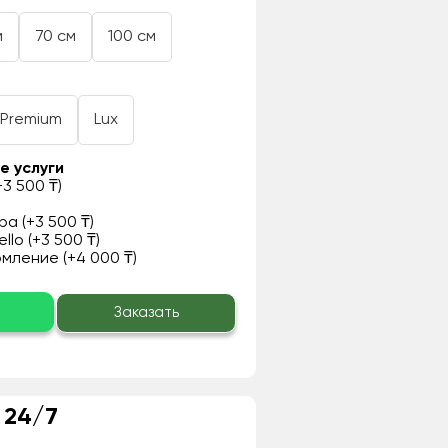
м
70 см
100 см
Premium
Lux
е услуги
3 500 ₸)
а (+3 500 ₸)
llo (+3 500 ₸)
ление (+4 000 ₸)
о
Заказать
 24/7