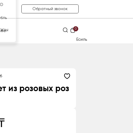
SD
Обратный звонок
убль
0
ары
нге
Есиль
6
т из розовых роз
₸