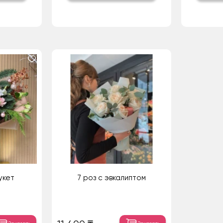
укет
7 роз с эвкалиптом