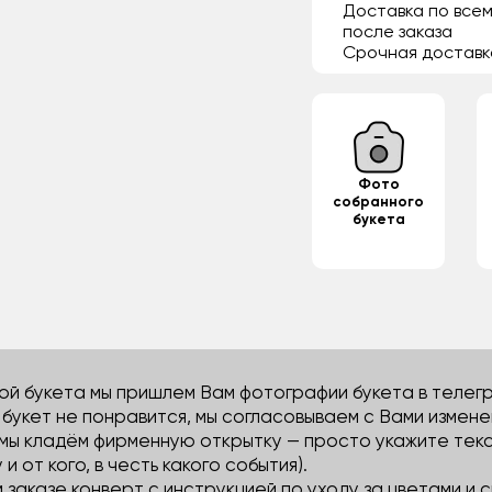
Доставка по всем
после заказа
Срочная доставк
Фото
собранного
букета
й букета мы пришлем Вам фотографии букета в телегра
м букет не понравится, мы согласовываем с Вами измене
 мы кладём фирменную открытку — просто укажите тек
 и от кого, в честь какого события).
м заказе конверт с инструкцией по уходу за цветами и