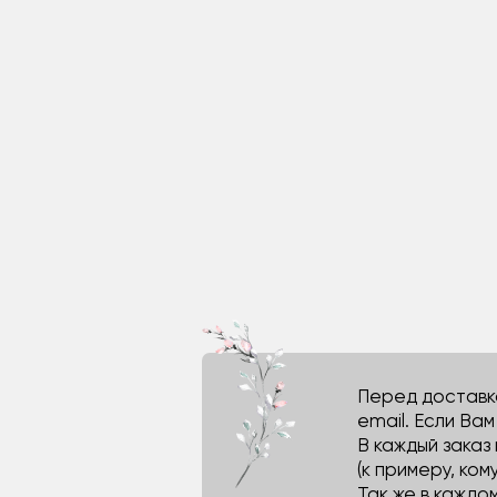
Перед доставко
email. Если Ва
В каждый заказ
(к примеру, кому
Так же в каждо