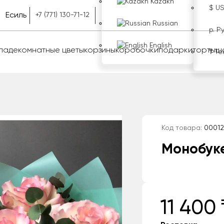
Kazakh
$ U
Есиль
+7 (771) 130-71-12
Russian
р. Р
English
оладе
комнатные цветы
корзины
коробочки
подарки
торты
ш
₸ Те
Код товара:
00012
Монобуке
11 400 