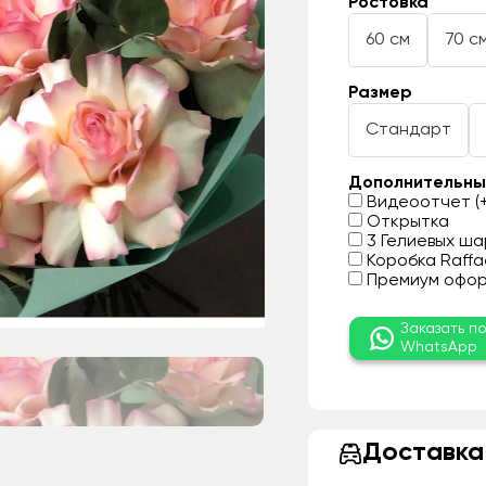
Ростовка
60 см
70 с
Размер
Стандарт
Дополнительны
Видеоотчет (+
Открытка
3 Гелиевых шар
Коробка Raffae
Премиум оформ
Заказать п
WhatsApp
Доставка