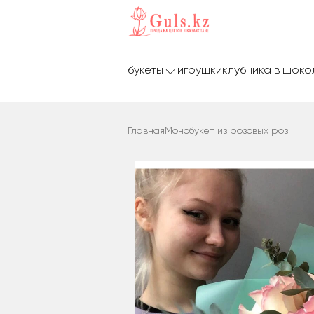
букеты
игрушки
клубника в шок
Главная
Монобукет из розовых роз