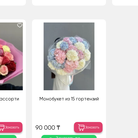
 ассорти
Монобукет из 15 гортензий
90 000 ₸
Заказать
Заказать