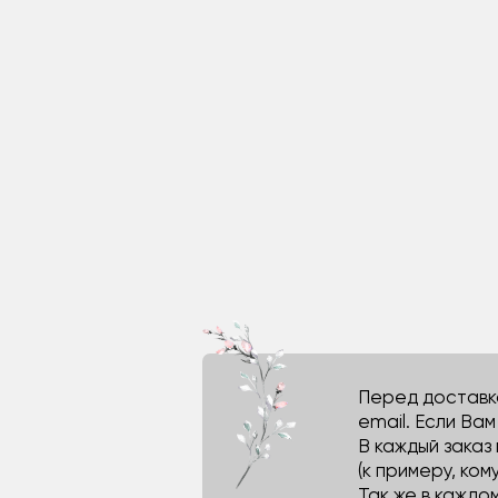
Перед доставко
email. Если Ва
В каждый заказ
(к примеру, кому
Так же в каждо