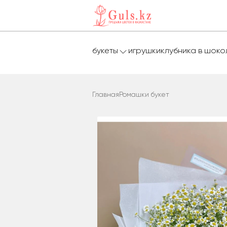
букеты
игрушки
клубника в шок
Главная
Ромашки букет