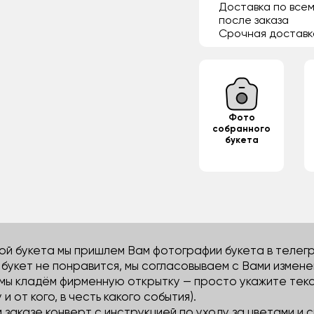
Доставка по всем
после заказа
Срочная доставк
Фото
собранного
букета
й букета мы пришлем Вам фотографии букета в телегра
м букет не понравится, мы согласовываем с Вами измене
 мы кладём фирменную открытку — просто укажите тек
 и от кого, в честь какого события).
м заказе конверт с инструкцией по уходу за цветами и