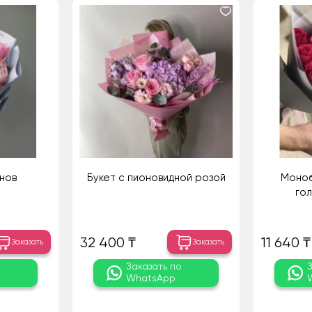
онов
Букет с пионовидной розой
Моноб
гол
32 400 ₸
11 640 ₸
Заказать
Заказать
о
Заказать по
WhatsApp