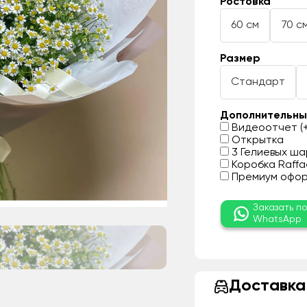
Ростовка
60 см
70 с
Размер
Стандарт
Дополнительны
Видеоотчет (+
Открытка
3 Гелиевых шар
Коробка Raffae
Премиум оформ
Заказать п
WhatsApp
Доставка