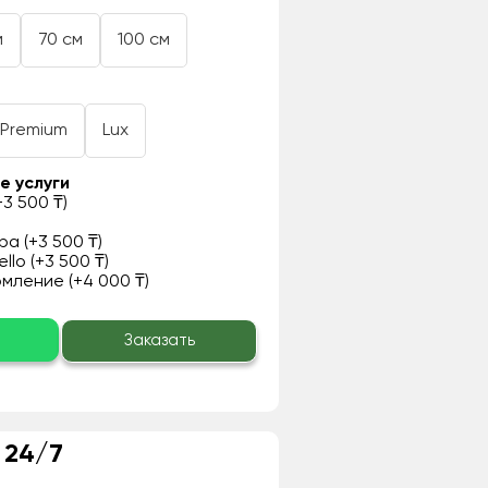
м
70 см
100 см
Premium
Lux
е услуги
3 500 ₸)
а (+3 500 ₸)
llo (+3 500 ₸)
ление (+4 000 ₸)
о
Заказать
 24/7