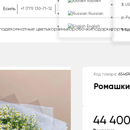
Kazakh
$ U
Есиль
+7 (771) 130-71-12
Russian
р. Р
English
оладе
комнатные цветы
корзины
коробочки
подарки
торты
ш
₸ Те
Код товара:
65467
Ромашки
44 400