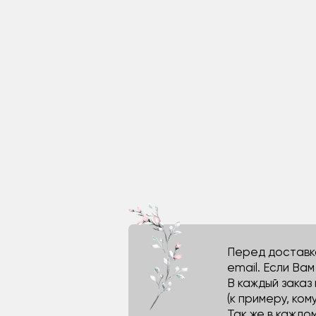
Перед доставко
email. Если Ва
В каждый заказ
(к примеру, кому
Так же в каждо