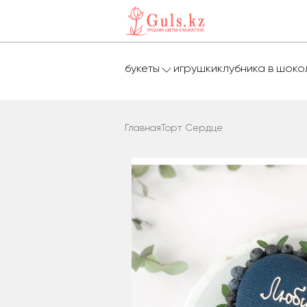
букеты
игрушки
клубника в шок
Главная
Торт Сердце