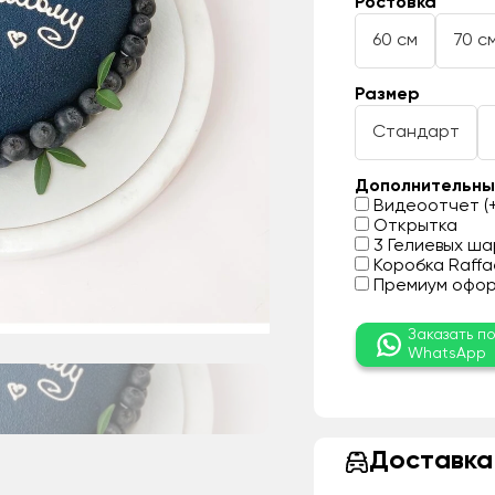
Ростовка
60 см
70 с
Размер
Стандарт
Дополнительны
Видеоотчет (+
Открытка
3 Гелиевых шар
Коробка Raffae
Премиум оформ
Заказать п
WhatsApp
Доставка