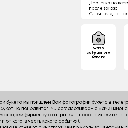
Доставка по всем
после заказа
Срочная доставк
Фото
собранного
букета
й букета мы пришлем Вам фотографии букета в телегра
м букет не понравится, мы согласовываем с Вами измене
 мы кладём фирменную открытку — просто укажите тек
 и от кого, в честь какого события).
м заказе конверт с инструкцией по уходу за цветами и