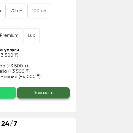
м
70 см
100 см
Premium
Lux
е услуги
3 500 ₸)
а (+3 500 ₸)
llo (+3 500 ₸)
ление (+4 000 ₸)
о
Заказать
 24/7