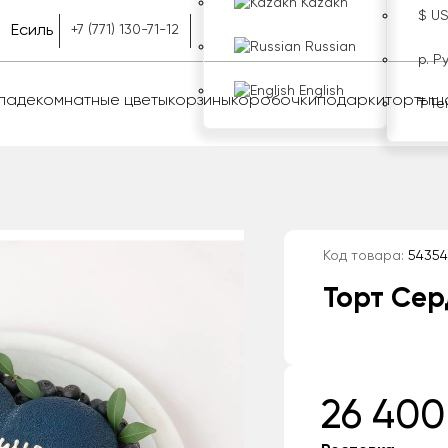
Kazakh
$ U
Есиль
+7 (771) 130-71-12
Russian
р. Р
English
оладе
комнатные цветы
корзины
коробочки
подарки
торты
ш
₸ Те
Код товара:
54354
Торт Сер
26 400