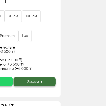
 ₸
м
70 см
100 см
Premium
Lux
е услуги
3 500 ₸)
а (+3 500 ₸)
llo (+3 500 ₸)
ление (+4 000 ₸)
о
Заказать