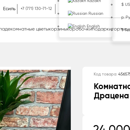
Kazakh
$ U
Есиль
+7 (771) 130-71-12
Russian
р. Р
English
оладе
комнатные цветы
корзины
коробочки
подарки
торты
ш
₸ Те
Код товара:
45657
Комнатн
Драцена