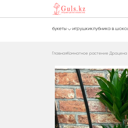
букеты
игрушки
клубника в шок
Главная
Комнатное растение Драцена