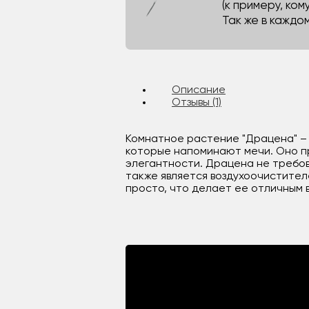
(к примеру, кому
Так же в каждо
Описание
Отзывы (1)
Комнатное растение "Драцена" – 
которые напоминают мечи. Оно пр
элегантности. Драцена не требов
также является воздухоочистител
просто, что делает ее отличным