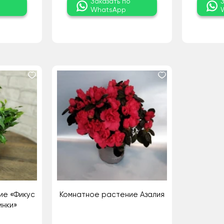
о
Заказать по
WhatsApp
ие «Фикус
Комнатное растение Азалия
инки»