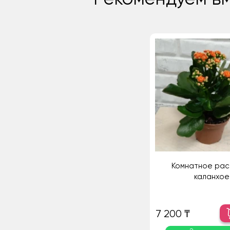
Комнатное рас
каланхое
7 200 ₸