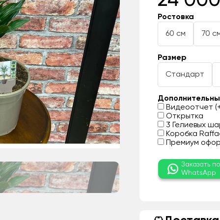
24 000
Ростовка
60 см
70 с
Размер
Стандарт
Дополнительны
Видеоотчет (+
Открытка
3 Гелиевых шар
Коробка Raffae
Премиум оформ
Заказать п
WhatsApp