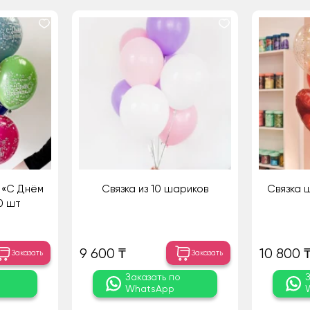
 «С Днём
Связка из 10 шариков
Связка 
0 шт
9 600 ₸
10 800 
Заказать
Заказать
о
Заказать по
WhatsApp