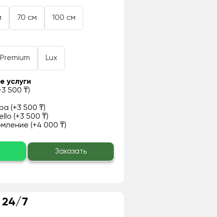
м
70 см
100 см
Premium
Lux
е услуги
3 500 ₸)
а (+3 500 ₸)
llo (+3 500 ₸)
ление (+4 000 ₸)
о
Заказать
 24/7