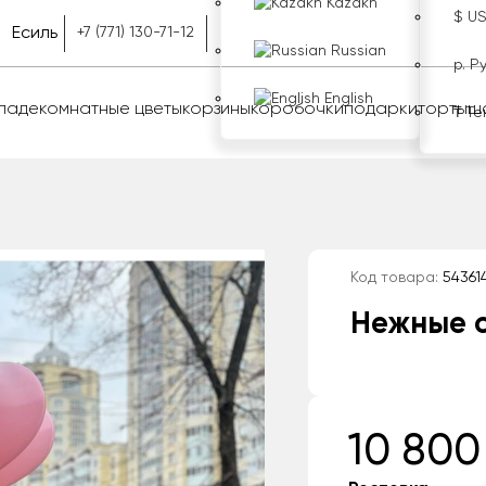
Kazakh
$ U
Есиль
+7 (771) 130-71-12
Russian
р. Р
English
оладе
комнатные цветы
корзины
коробочки
подарки
торты
ш
₸ Те
Код товара:
54361
Нежные с
10 800