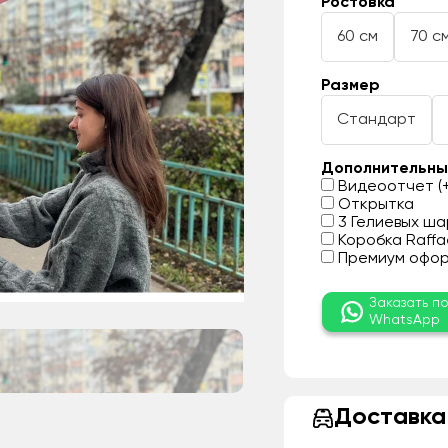
Ростовка
60 см
70 с
Размер
Стандарт
Дополнительны
Видеоотчет (+
Открытка
3 Гелиевых шар
Коробка Raffae
Премиум оформ
Заказать п
WhatsApp
Доставка