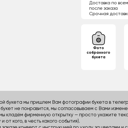
Доставка по всем
после заказа
Срочная доставк
Фото
собранного
букета
й букета мы пришлем Вам фотографии букета в телегра
м букет не понравится, мы согласовываем с Вами измене
 мы кладём фирменную открытку — просто укажите тек
 и от кого, в честь какого события).
м заказе конверт с инструкцией по уходу за цветами и