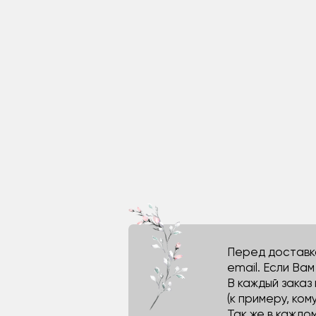
Перед доставко
email. Если Ва
В каждый заказ
(к примеру, кому
Так же в каждо